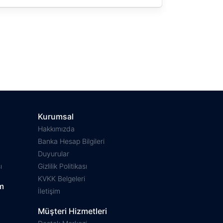
Kurumsal
Hakkımızda
Banka Hesap Bilgileri
Duyurular
ı
Gizlilik Politikası
KVKK Belgeleri
m
İletişim
Müşteri Hizmetleri