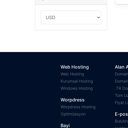
Web Hosting
Alan 
Web Hosting
Domain
Kurumsal Hosting
Domain
Windows Hosting
.TR Do
Tüm Uz
Worpdress
Fiyat L
Worpdress Hosting
E-pos
Optimizasyon
Buluti
Bayi