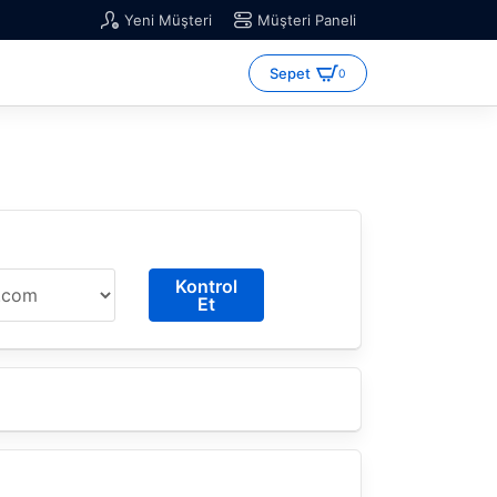
Yeni Müşteri
Müşteri Paneli
Sepet
0
Kontrol
Et